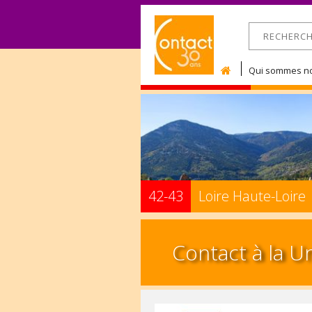
RECHERCHE
Formulaire 
Qui sommes no
42-43
Loire Haute-Loire
Contact à la Un