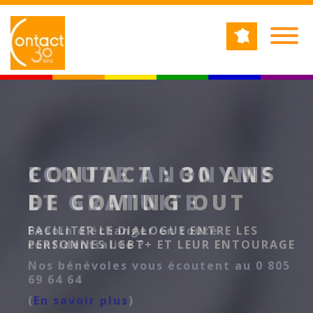
Jump to navigation
RECHERCHE
Formulaire de recherche
ECOUTE ANONYME
ET GRATUITE
Besoin d'échanger en toute
confidentialité ?
Nos bénévoles vous écoutent au 0 805
69 64 64
(
En savoir plus
)